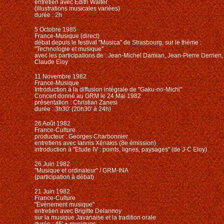
entretien avec Edith Walter
(illustrations musicales variées)
durée : 2h
5 Octobre 1985
France-Musique (direct)
débat depuis le festival "Musica" de Strasbourg, sur le thème :
"Technologie et musique"
avec les participations de : Jean-Michel Damian, Jean-Pierre Derrien,
Claude Eloy
11 Novembre 1982
France-Musique
Introduction à la diffusion intégrale de "Gaku-no-Michi"
Concert donné au GRM le 24 Mai 1982
présentation : Christian Zanesi
durée : 3h30' (20h30' à 24h)
26 Août 1982
France-Culture
producteur : Georges Charbonnier
entretiens avec Iannis Xénakis (8e émission)
introduction à "Etude IV : points, lignes, paysages" (de J-C Eloy)
26 Juin 1982
"Musique et ordinateur" / GRM-INA
(participation à débat)
21 Juin 1982
France-Culture
"Evènement musique"
entretien avec Brigitte Delannoy
sur la musique Javanaise et la tradition orale
durée : 45' + musiques