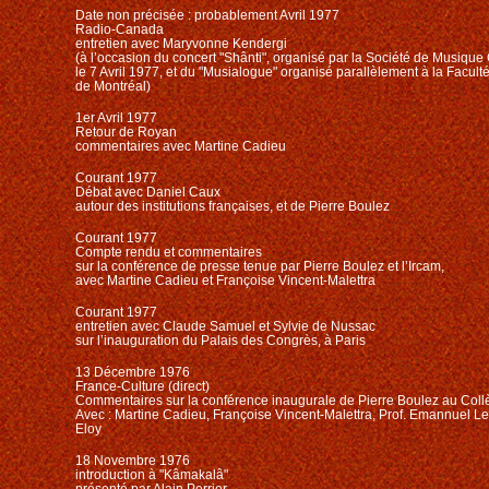
Date non précisée : probablement Avril 1977
Radio-Canada
entretien avec Maryvonne Kendergi
(à l’occasion du concert "Shânti", organisé par la Société de Musiq
le 7 Avril 1977, et du "Musialogue" organisé parallèlement à la Facult
de Montréal)
1er Avril 1977
Retour de Royan
commentaires avec Martine Cadieu
Courant 1977
Débat avec Daniel Caux
autour des institutions françaises, et de Pierre Boulez
Courant 1977
Compte rendu et commentaires
sur la conférence de presse tenue par Pierre Boulez et l’Ircam,
avec Martine Cadieu et Françoise Vincent-Malettra
Courant 1977
entretien avec Claude Samuel et Sylvie de Nussac
sur l’inauguration du Palais des Congrès, à Paris
13 Décembre 1976
France-Culture (direct)
Commentaires sur la conférence inaugurale de Pierre Boulez au Coll
Avec : Martine Cadieu, Françoise Vincent-Malettra, Prof. Emannuel L
Eloy
18 Novembre 1976
introduction à "Kâmakalâ"
présenté par Alain Perrier