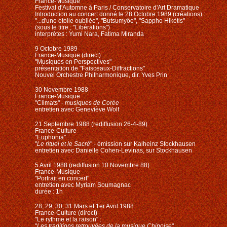
France-Musique
Festival d'Automne à Paris / Conservatoire d'Art Dramatique
Introduction au concert donné le 28 Octobre 1989 (créations) :
"...d'une étoile oubliée", "Butsumyôe", "Sappho Hikètis"
(sous le titre ; "Libérations")
interprètes : Yumi Nara, Fatima Miranda
9 Octobre 1989
France-Musique (direct)
"Musiques en Perspectives"
présentation de "Faisceaux-Diffractions"
Nouvel Orchestre Philharmonique, dir. Yves Prin
30 Novembre 1988
France-Musique
"Climats" -
musiques de Corée
entretien avec Geneviève Wolf
21 Septembre 1988 (red
iffusion
26-4-89)
France-Culture
"Euphonia" :
"
Le rituel et le Sacré
" - émission sur Kalheinz Stockhausen
entretien avec Danielle Cohen-Levinas, sur Stockhausen
5 Avril 1988 (red
iffusion
10 Novembre 88)
France-Musique
"Portrait en concert"
entretien avec Myriam Soumagnac
durée : 1h
28, 29, 30, 31 Mars et 1er Avril 1988
France-Culture (direct)
"Le rythme et la raison" :
"
Les traditions retrouvées de la musique Chinoise
"