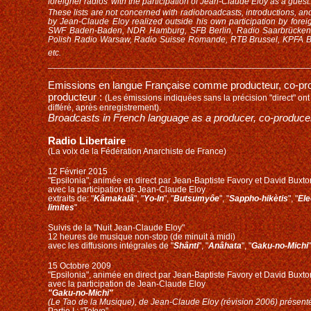
foreigner radios
with the participation of Jean-Claude Eloy as a guest
.
These lists are not concerned with
radiobroadcasts
, introductions, a
by Jean-Claude Eloy realized outside his own participation by fore
SWF Baden-Baden, NDR Hamburg, SFB Berlin, Radio Saarbrücken
Polish Radio Warsaw, Radio Suisse Romande, RTB Brussel, KPFA B
etc.
______________________________________________________
Emissions en langue Française comme producteur, co-prod
producteur :
(Les émissions indiquées sans la précision "direct" ont
différé, après enregistrement).
Broadcasts in French language as a producer, co-produce
Radio Libertaire
(La voix de la Fédération Anarchiste de France)
12 Février 2015
"Epsilonia", animée en direct par Jean-Baptiste Favory et David Buxto
avec la participation de Jean-Claude Eloy
extraits de: "
Kâmakalâ
", "
Yo-In
", "
Butsumyôe
", "
Sappho-hikètis
"
, "
Ele
limites
"
Suivis de la "Nuit Jean-Claude Eloy"
12 heures de musique non-stop (de minuit à midi)
avec les diffusions intégrales de "
Shânti
", "
Anâhata
", "
Gaku-no-Michi
"
15 Octobre 2009
"Epsilonia", animée en direct par Jean-Baptiste Favory et David Buxto
avec la participation de Jean-Claude Eloy
"Gaku-no-Michi"
(Le Tao de la Musique), de Jean-Claude Eloy (révision 2006)
présent
Partie I : “Tokyo”