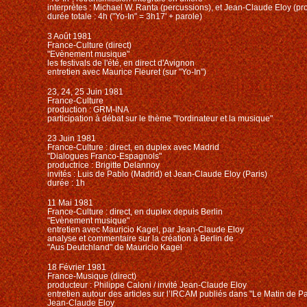
interprètes : Michael W. Ranta (percussions), et Jean-Claude Eloy (pr
durée totale : 4h ("Yo-In" = 3h17' + parole)
3 Août 1981
France-Culture (direct)
"Evènement musique"
les festivals de l'été, en direct d'Avignon
entretien avec Maurice Fleuret (sur "Yo-In")
23, 24, 25 Juin 1981
France-Culture
production : GRM-INA
participation à débat sur le thème "l'ordinateur et la musique"
23 Juin 1981
France-Culture : direct, en duplex avec Madrid
"Dialogues Franco-Espagnols"
productrice : Brigitte Delannoy
invités : Luis de Pablo (Madrid) et Jean-Claude Eloy (Paris)
durée : 1h
11 Mai 1981
France-Culture : direct, en duplex depuis Berlin
"Evènement musique"
entretien avec Mauricio Kagel, par Jean-Claude Eloy
analyse et commentaire sur la création à Berlin de
"Aus Deutchland" de Mauricio Kagel
18 Février 1981
France-Musique (direct)
producteur : Philippe Caloni / invité Jean-Claude Eloy
entretien autour des articles sur l’IRCAM publiés dans "Le Matin de Pa
Jean-Claude Eloy