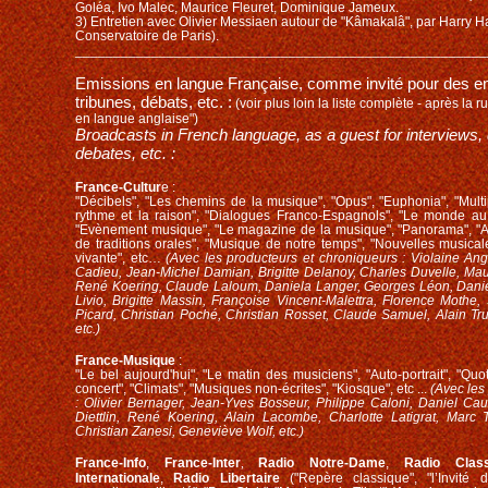
Goléa, Ivo Malec, Maurice Fleuret, Dominique Jameux.
3) Entretien avec Olivier Messiaen autour de "Kâmakalâ", par Harry Ha
Conservatoire de Paris).
______________________________________________________
Emissions en langue Française, comme invité pour des ent
tribunes, débats, etc. :
(voir plus loin la liste complète - après la 
en langue anglaise")
Broadcasts in French language, as a guest for interviews, 
debates, etc. :
France-Cultur
e :
"Décibels", "Les chemins de la musique", "Opus", "Euphonia", "Multip
rythme et la raison", "Dialogues Franco-Espagnols", "Le monde au s
"Evènement musique", "Le magazine de la musique", "Panorama", "A
de traditions orales", "Musique de notre temps", "Nouvelles musica
vivante", etc…
(Avec les producteurs et chroniqueurs : Violaine Ang
Cadieu, Jean-Michel Damian, Brigitte Delanoy, Charles Duvelle, Mau
René Koering, Claude Laloum, Daniela Langer, Georges Léon, Danie
Livio, Brigitte Massin, Françoise Vincent-Malettra, Florence Mothe
Picard, Christian Poché, Christian Rosset, Claude Samuel, Alain Tr
etc.)
France-Musique
:
"Le bel aujourd'hui", "Le matin des musiciens", "Auto-portrait", "Quo
concert", "Climats", "Musiques non-écrites", "Kiosque", etc ...
(Avec les
: Olivier Bernager, Jean-Yves Bosseur, Philippe Caloni, Daniel Cau
Diettlin, René Koering, Alain Lacombe, Charlotte Latigrat, Marc
Christian Zanesi, Geneviève Wolf, etc.)
France-Info
,
France-Inter
Radio Notre-Dame
,
Radio Class
,
Internationale
,
Radio Libertaire
("Repère classique", "l’Invité d