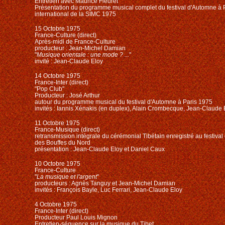
Entretien avec Maurice Fleuret
Présentation du programme musical complet du festival d'Automne à Pa
international de la SIMC 1975
15 Octobre 1975
France-Culture (direct)
Après-midi de France-Culture
producteur : Jean-Michel Damian
"
Musique orientale : une mode ? ...
"
invité : Jean-Claude Eloy
14 Octobre 1975
France-Inter (direct)
"Pop Club"
Producteur : José Arthur
autour du programme musical du festival d'Automne à Paris 1975
invités : Iannis Xénakis (en duplex), Alain Crombecque, Jean-Claude 
11 Octobre 1975
France-Musique (direct)
retransmission intégrale du cérémonial Tibétain enregistré au festival
des Bouffes du Nord
présentation : Jean-Claude Eloy et Daniel Caux
10 Octobre 1975
France-Culture
"
La musique et l'argent
"
producteurs : Agnès Tanguy et Jean-Michel Damian
invités : François Bayle, Luc Ferrari, Jean-Claude Eloy
4 Octobre 1975
France-Inter (direct)
Producteur Paul Louis Mignon
Entretien-séquence sur la musique du Tibet