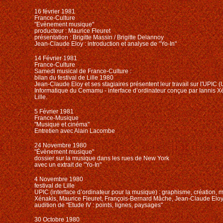
16 février 1981
France-Culture
"Evènement musique"
producteur : Maurice Fleuret
présentation : Brigitte Massin / Brigitte Delannoy
Jean-Claude Eloy : introduction et analyse de "Yo-In"
14 Février 1981
France-Culture
Samedi musical de France-Culture :
bilan du festival de Lille 1980
Jean-Claude Eloy et ses stagiaires présentent leur travail sur l'UPIC
Informatique du Cemamu - interface d’ordinateur conçue par Iannis Xé
Lille.
5 Février 1981
France-Musique
"Musique et cinéma"
Entretien avec Alain Lacombe
24 Novembre 1980
"Évènement musique"
dossier sur la musique dans les rues de New York
avec un extrait de "Yo-In"
4 Novembre 1980
festival de Lille
UPIC (interface d’ordinateur pour la musique) : graphisme, création, 
Xénakis, Maurice Fleuret, François-Bernard Mâche, Jean-Claude Elo
audition de "Etude IV : points, lignes, paysages"
30 Octobre 1980