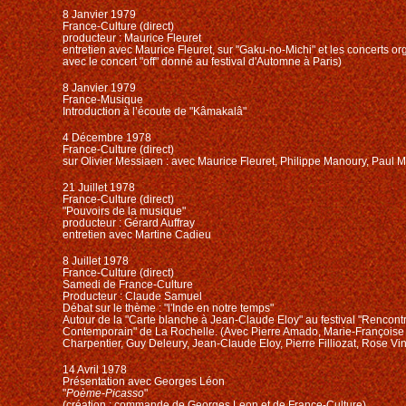
8 Janvier 1979
France-Culture (direct)
producteur : Maurice Fleuret
entretien avec Maurice Fleuret, sur "Gaku-no-Michi" et les concerts or
avec le concert "
off
" donné au festival d'Automne
à Paris
)
8 Janvier 1979
France-Musique
Introduction à l’écoute de "Kâmakalâ"
4 Décembre 1978
France-Culture (direct)
sur Olivier Messiaen : avec Maurice Fleuret, Philippe Manoury, Paul
21 Juillet 1978
France-Culture (direct)
"Pouvoirs de la musique"
producteur : Gérard Auffray
entretien avec Martine Cadieu
8 Juillet 1978
France-Culture (direct)
Samedi de France-Culture
Producteur : Claude Samuel
Débat sur le thème : "l'Inde en notre temps"
Autour de la "Carte blanche à Jean-Claude Eloy" au festival "Rencontr
Contemporain" de La Rochelle. (Avec Pierre Amado, Marie-Françoise
Charpentier, Guy Deleury, Jean-Claude Eloy, Pierre Filliozat, Rose Vi
14 Avril 1978
Présentation avec Georges Léon
"
Poème-Picasso
"
(création : commande de Georges Leon et de France-Culture)