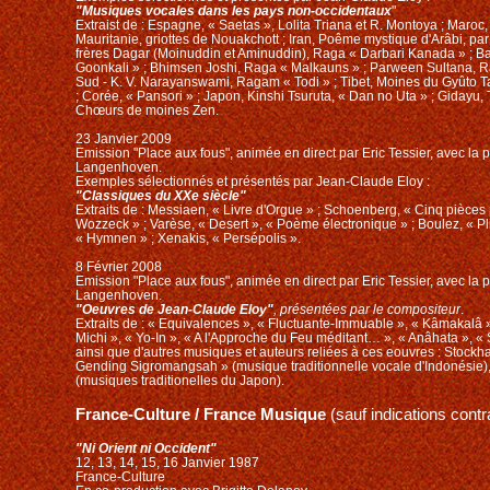
"Musiques vocales dans les pays non-occidentaux
"
Extraist de : Espagne, « Saetas », Lolita Triana et R. Montoya ; Maroc
Mauritanie, griottes de Nouakchott ; Iran, Poême mystique d'Arâbi, par 
frères Dagar (Moinuddin et Aminuddin), Raga « Darbari Kanada » ; 
Goonkali » ; Bhimsen Joshi, Raga « Malkauns » ; Parween Sultana, R
Sud - K. V. Narayanswami, Ragam « Todi » ; Tibet, Moines du Gyûto T
; Corée, « Pansori » ; Japon, Kinshi Tsuruta, « Dan no Uta » ; Gidayu
Chœurs de moines Zen.
23 Janvier 2009
Emission "Place aux fous", animée en direct par Eric Tessier, avec la 
Langenhoven.
Exemples sélectionnés et présentés par Jean-Claude Eloy :
"Classiques du XXe siècle"
Extraits de : Messiaen, « Livre d'Orgue » ; Schoenberg, « Cinq pièces 
Wozzeck » ; Varèse, « Desert », « Poème électronique » ; Boulez, « Pli
« Hymnen » ; Xenakis, « Persépolis ».
8 Février 2008
Emission "Place aux fous", animée en direct par Eric Tessier, avec la 
Langenhoven.
"Oeuvres de Jean-Claude Eloy"
, présentées par le compositeur
.
Extraits de : « Equivalences », « Fluctuante-Immuable », « Kâmakalâ »
Michi », « Yo-In », « A l'Approche du Feu méditant… », « Anâhata », « 
ainsi que d'autres musiques et auteurs reliées à ces eouvres : Stockh
Gending Sigromangsah » (musique traditionnelle vocale d'Indonésie)
(musiques traditionelles du Japon).
France-Culture / France Musique
(sauf indications contra
"Ni Orient ni Occident"
12, 13, 14, 15, 16 Janvier 1987
France-Culture