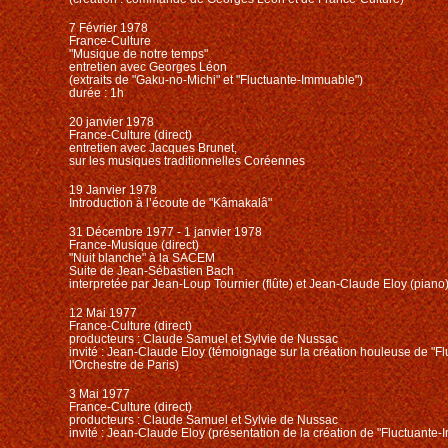
7 Février 1978
France-Culture
"Musique de notre temps"
entretien avec Georges Léon
(extraits de "Gaku-no-Michi" et "Fluctuante-Immuable")
durée : 1h
20 janvier 1978
France-Culture (direct)
entretien avec Jacques Brunet,
sur les musiques traditionnelles Coréennes
19 Janvier 1978
Introduction à l’écoute de "Kâmakalâ"
31 Décembre 1977 - 1 janvier 1978
France-Musique (direct)
"Nuit blanche" à la SACEM
Suite de Jean-Sébastien Bach
interpretée par Jean-Loup Tournier (flûte) et Jean-Claude Eloy (piano
12 Mai 1977
France-Culture (direct)
producteurs : Claude Samuel et Sylvie de Nussac
invité : Jean-Claude Eloy (témoignage sur la création houleuse de "F
l'Orchestre de Paris)
3 Mai 1977
France-Culture (direct)
producteurs : Claude Samuel et Sylvie de Nussac
invité : Jean-Claude Eloy (présentation de la création de "Fluctuante