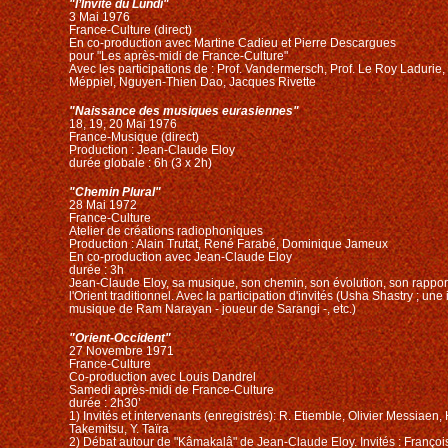
"l’Invité du Lundi"
3 Mai 1976
France-Culture (direct)
En co-production avec Martine Cadieu et Pierre Descargues
pour "Les après-midi de France-Culture"
Avec les participations de : Prof. Vandermersch, Prof. Le Roy Ladurie
Méppiel, Nguyen-Thien Dao, Jacques Rivette
"Naissance des musiques eurasiennes"
18, 19, 20 Mai 1976
France-Musique (direct)
Production : Jean-Claude Eloy
durée globale : 6h (3 x 2h)
"Chemin Plural"
28 Mai 1972
France-Culture
Atelier de créations radiophoniques
Production : Alain Trutat, René Farabé, Dominique Jameux
En co-production avec Jean-Claude Eloy
durée : 3h
Jean-Claude Eloy, sa musique, son chemin, son évolution, son rappor
l'Orient traditionnel. Avec la participation d'invités (Usha Shastry ; une
musique de Ram Narayan - joueur de Sarangi -, etc.)
"Orient-Occident"
27 Novembre 1971
France-Culture
Co-production avec Louis Dandrel
Samedi après-midi de France-Culture
durée : 2h30’
1) Invités et intervenants (
enregistrés)
: R. Etiemble, Olivier Messiaen,
Takemitsu, Y. Taïra
2) Débat autour de "Kâmakalâ" de Jean-Claude Eloy. Invités : Franço