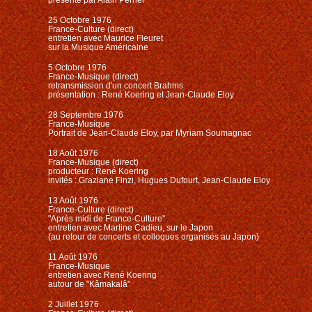
25 Octobre 1976
France-Culture (direct)
entretien avec Maurice Fleuret
sur la Musique Américaine
5 Octobre 1976
France-Musique (direct)
retransmission d'un concert Brahms
présentation : René Koering et Jean-Claude Eloy
28 Septembre 1976
France-Musique
Portrait de Jean-Claude Eloy, par Myriam Soumagnac
18 Août 1976
France-Musique (direct)
producteur : René Koering
invités : Graziane Finzi, Hugues Dufourt, Jean-Claude Eloy
13 Août 1976
France-Culture (direct)
"Après midi de France-Culture"
entretien avec Martine Cadieu, sur le Japon
(
au retour de concerts et colloques organisés au Japon
)
11 Août 1976
France-Musique
entretien avec René Koering
autour de "Kâmakalâ"
2 Juillet 1976