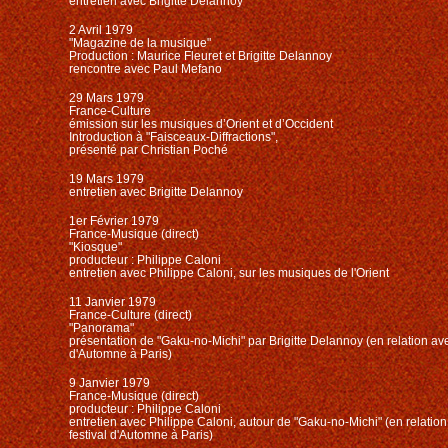
entretien avec Brigitte Delannoy
2 Avril 1979
"Magazine de la musique"
Production : Maurice Fleuret et Brigitte Delannoy
rencontre avec Paul Mefano
29 Mars 1979
France-Culture
émission sur les musiques d’Orient et d’Occident
Introduction à "Faisceaux-Diffractions",
présenté par Christian Poché
19 Mars 1979
entretien avec Brigitte Delannoy
1er Février 1979
France-Musique (direct)
"Kiosque"
producteur : Philippe Caloni
entretien avec Philippe Caloni, sur les musiques de l'Orient
11 Janvier 1979
France-Culture (direct)
"Panorama"
présentation de "Gaku-no-Michi" par Brigitte Delannoy (en relation ave
d'Automne
à Paris
)
9 Janvier 1979
France-Musique (direct)
producteur : Philippe Caloni
entretien avec Philippe Caloni, autour de "Gaku-no-Michi" (en relation 
festival d'Automne à Paris)