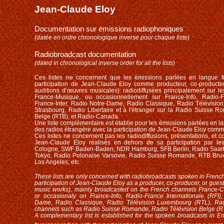
Jean-Claude Eloy
Documentation sur émissions radiophoniques
(datée en ordre chronologique inverse pour chaque liste)
Radiobroadcast documentation
(dated in chronological inverse order for all the lists)
Ces listes ne concernent que les é
missions parlées en langue fr
participation de Jean-Claude Eloy comme producteur, co-producteu
auditions d’œuvres musicales): radiodiffusées principalement sur l
France-Musique, ou occasionnellement sur France-Info, Radio-Fr
France-Inter, Radio Notre-Dame, Radio Classique, Radio Télévisio
Strasbourg, Radio Libertaire et à l'étranger sur la Radio Suisse R
Belge (RTB), et Radio-Canada.
Une liste complémentaire est établie pour les é
missions parlées en la
des radios étrangère avec la participation de Jean-Claude Eloy comme
Ces listes
ne concernent pas les radiodiffusions, présentations, et
Jean-Claude Eloy réalisés en dehors de sa participation par l
Cologne, SWF Baden-Baden, NDR Hamburg, SFB Berlin, Radio Saar
Tokyo, Radio Polonaise Varsovie, Radio Suisse Romande, RTB Brux
Los Angeles, etc.
These lists are only concerned with
radi
obroadcasts spoken in French
participation of Jean-Claude Eloy as a producer, co-producer, or guest 
music works
), mainly
broadcasted on the French channels
France-C
or occasionaly on France-Info, Radio-France Internationale (RFI),
Dame, Radio Classique, Radio Télévision Luxembourg (RTL), Radi
channels such as Radio Suisse Romande, Radio Télévision Belge (
A complementary list is established for the spoken broadcasts in E