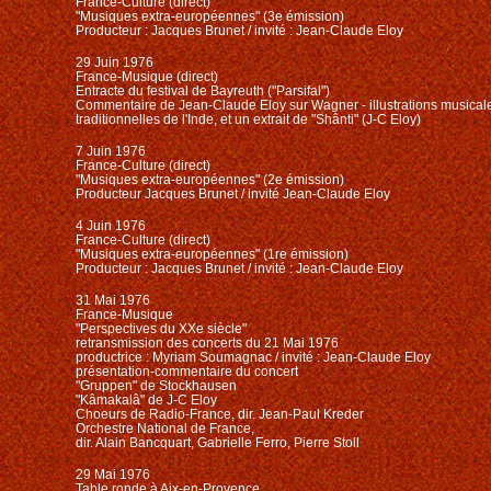
France-Culture (direct)
"Musiques extra-européennes" (3e émission)
Producteur : Jacques Brunet / invité : Jean-Claude Eloy
29 Juin 1976
France-Musique (direct)
Entracte du festival de Bayreuth ("Parsifal")
Commentaire de Jean-Claude Eloy sur Wagner - illustrations musica
traditionnelles de l'Inde, et un extrait de "Shânti" (J-C Eloy)
7 Juin 1976
France-Culture (direct)
"Musiques extra-européennes"
(2e émission)
Producteur Jacques Brunet / invité Jean-Claude Eloy
4 Juin 1976
France-Culture (direct)
"Musiques extra-européennes" (1re émission)
Producteur : Jacques Brunet / invité : Jean-Claude Eloy
31 Mai 1976
France-Musique
"Perspectives du XXe siècle"
retransmission des concerts du 21 Mai 1976
productrice : Myriam Soumagnac / invité : Jean-Claude Eloy
présentation-commentaire du concert
"Gruppen" de Stockhausen
"Kâmakalâ" de J-C Eloy
Choeurs de Radio-France, dir. Jean-Paul Kreder
Orchestre National de France,
dir. Alain Bancquart, Gabrielle Ferro, Pierre Stoll
29 Mai 1976
Table ronde à Aix-en-Provence