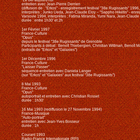
entretien avec Jean-Pierre Derrien
(diffusion de : "Erkos" - enregistrement festival "38e Rugissants" 1996,
interprètes ; Junko Ueda, Jean-Claude Eloy – "Sappho Hikètis" - enr
Varsovie 1994, interprètes ; Fatima Miranda, Yumi Nara, Jean-Claude
durée : entre 1h30' et 2h
1er Février 1997
France-Culture
"Opus" :
depuis le festival "38e Rugissants" de Grenoble
Participants à débat : Benoît Thiebergien, Christian Wittman, Benoît 
(extraits de "Erkos" et "Galaxies")
1er Décembre 1996
France-Culture
"Laisser Passer"
séquence-entretien avec Daniela Langer
(sur "Erkos" et "Galaxies" aux festival "38e Rugissants")
8 Mai 1993
France-Culture
"Opus"
autoportrait et entretien avec Christian Rosset
durée : 1h30'
16 Mai 1993 (rediffusion le 27 Novembre 1994)
France-Musique
"Auto-portrait"
entretien avec Jean-Yves Bosseur
durée : 1h
Courant 1993
Radio-France Internationale (RFI)