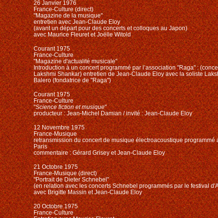
26 Janvier 1976
France-Culture (direct)
"Magazine de la musique"
entretien avec Jean-Claude Eloy
(avant un départ pour des concerts et colloques au Japon)
avec Maurice Fleuret et Joëlle Witold
Courant 1975
France-Culture
"Magazine d'actualité musicale"
Introduction à un concert programmé par l’association "Raga" : (concer
Lakshmi Shankar) entretien de Jean-Claude Eloy avec la soliste Laks
Balero (fondatrice de "Raga")
Courant 1975
France-Culture
"
Science fiction et musique
"
producteur : Jean-Michel Damian / invité : Jean-Claude Eloy
12 Novembre 1975
France-Musique
retransmission du concert de musique électroacoustique programmé au
Paris
commentaire : Gérard Grisey et Jean-Claude Eloy
21 Octobre 1975
France-Musique (direct)
"Portrait de Dieter Schnebel"
(en relation avec les concerts Schnebel programmés par le festival d
avec Brigitte Massin et Jean-Claude Eloy
20 Octobre 1975
France-Culture