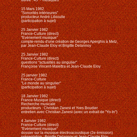
15 Mars 1982
"Sonorités intérieures"
producteur André Libioulle
(participation à sujet)
25 Janvier 1982
France-Culture (direct)
"Evènement musique"
compte-rendu d'une création de Georges Aperghis à Metz,
par Jean-Claude Eloy et Brigitte Delannoy
25 Janvier 1982
France-Culture (direct)
questions "actualités au singulier"
Françoise Vincent-Malettra et Jean-Claude Eloy
25 janvier 1982
France-Culture
"Le monde au singulier"
(participation à sujet)
18 Janvier 1982
France-Musique (direct)
Recherche musicale
producteurs : Christian Zanesi et Yves Boudier
entretien avec Christian Zanesi (avec un extrait de "Yo-In")
4 Janvier 1982
France-Culture (direct)
"Evènement musique"
dossier sur la musique électroacoustique (2e émission)
présentation : Brigitte Delannoy et Jean-Claude Eloy