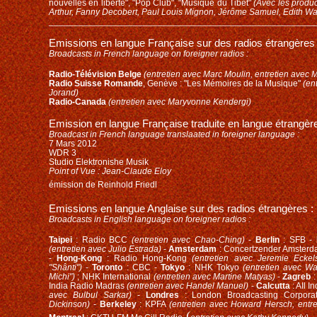
nouvelles en liberté"
, "Pop
Club", "Musique du Tibet"
(Avec les produc
Arthur, Fanny Decobert, Paul Louis Mignon, Jérôme Samuel, Edith Walte
______________________________________________________
Emissions en langue Française s
ur des radios étrangères 
Broadcasts in French language on foreigner radios :
Radio-Télévision Belge
(entretien avec Marc Moulin, entretien avec
Radio Suisse Romande
, Genève : "Les Mémoires de la Musique"
(en
Jorand)
Radio-Canada
(entretien avec Maryvonne Kendergi)
Emission en langue Française traduite en langue étrangère
Broadcast in French language translaated in foreigner language :
7 Mars 2012
WDR 3
Studio Elektronishe Musik
Point of Vue : Jean-Claude Eloy
émission de Reinhold Friedl
Emissions en langue Anglaise sur des radios étrangères :
Broadcasts in English language on foreigner radios :
Taipei
: Radio BCC
(entretien avec Chao-Ching)
-
Berlin
: SFB -
(entretien avec Julio Estrada)
-
Amsterdam
: Concertzender Amsterd
-
Hong-Kong
: Radio Hong-Kong
(entretien avec Jeremie Ecke
"Shânti")
-
Toronto
: CBC -
Tokyo
: NHK Tokyo
(entretien avec W
Michi")
; NHK International
(entretien avec Martine Matyas)
-
Zagreb
:
India Radio Madras
(entretien avec Handel Manuel)
-
Calcutta
: AIl I
avec Bulbul Sarkar)
-
Londres
: London Broadcasting Corpora
Dickinson)
-
Berkeley
: KPFA
(entretien avec Howard Hersch, entre
(
.