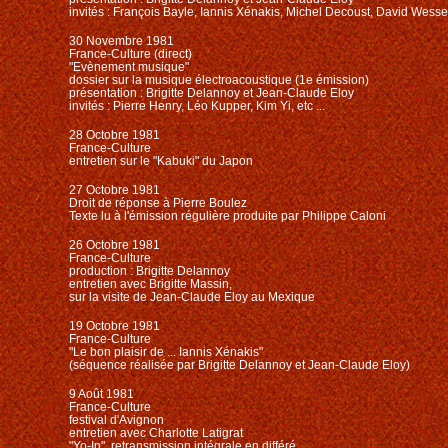
invités : François Bayle, Iannis Xénakis, Michel Decoust, David Wesse
30 Novembre 1981
France-Culture (direct)
"Evènement musique"
dossier sur la musique électroacoustique (1e émission)
présentation : Brigitte Delannoy et Jean-Claude Eloy
invités : Pierre Henry, Léo Kupper, Kim Yi, etc ...
28 Octobre 1981
France-Culture
entretien sur le "Kabuki" du Japon
27 Octobre 1981
Droit de réponse à Pierre Boulez
Texte lu à l'émission régulière produite par Philippe Caloni
26 Octobre 1981
France-Culture
production : Brigitte Delannoy
entretien avec Brigitte Massin,
sur la visite de Jean-Claude Eloy au Mexique
19 Octobre 1981
France-Culture
"Le bon plaisir de ... Iannis Xénakis"
(séquence réalisée par Brigitte Delannoy et Jean-Claude Eloy)
9 Août 1981
France-Culture
festival d'Avignon
entretien avec Charlotte Latigrat
"Yo-In", retransmission intégrale en différé