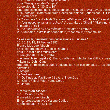
En co-production avec Brigitte Delanoy
pour "Musique mode d’emploi"
durée globale : 2h30' (5 x 30')
Itinéraire esthétique du compositeur Jean-Claude Eloy à travers des
I - "
l'Héritage
" : extraits de "trois pièces pour piano" (jouées par J-C Eloy
"Equivalences"
II - "
La rupture
" : extraits de "Faisceaux-Diffractions", "Macles", "Kâmak
III - "
Les découvertes et la recherche
" : extraits de "Shânti", "Gaku-no-
Immuable", "Yo-In"
IV - "
A l'Approche du Feu Méditant
" : (extraits de l’œuvre)
V - "
Anâhata
" : extraits de "Anâhata I", "Anâhata II", "Anâhata III"
"XXe siècle, carrefour des civilisations musicales"
15, 16, 17, 18, 19 Février 1982
France-Musique (direct)
En collaboration avec Brigitte Delanoy
pour "Le matin des musiciens"
durée globale : 15h (5 x 3h)
intervenants (enregistrés) : François-Bernard Mâche, Ivry Gitlis, Ngu
Takemitsu, John Cage
Rapports entre les musiques traditionelles non-occidentales et les 
savantes :
I - Afrique
II - Méditérannée
III - De l'Inde au Pacifique à travers l'Indonésie
IV - Chine / Tibet / Viet-Nam / Corée
V - Japon
"L'envers du silence"
8, 15, 22 Août 1976
France-Musique (direct)
En co-production avec Martine Cadieu
durée globale : 6h (3 x 2h)