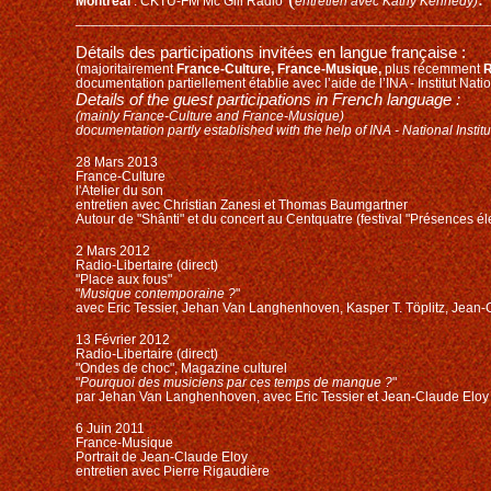
Montreal
: CKTU-FM Mc Gill Radio
entretien avec Kathy Kennedy)
______________________________________________________
Détails des participations invitées en langue française :
(majoritairement
France-Culture, France-Musique,
plus récemment
R
documentation partiellement établie avec l’aide de l’INA - Institut Nati
Details of the guest participations in French language :
(mainly France-Culture and France-Musique)
documentation partly established with the help of INA - National Institu
28 Mars 2013
France-Culture
l'Atelier du son
entretien avec Christian Zanesi et Thomas Baumgartner
Autour de "Shânti" et du concert au Centquatre (festival "Présences él
2 Mars 2012
Radio-Libertaire (direct)
"Place aux fous"
"
Musique contemporaine ?
"
avec Eric Tessier, Jehan Van Langhenhoven, Kasper T. Töplitz, Jean-
13 Février 2012
Radio-Libertaire (direct)
"Ondes de choc", Magazine culturel
"
Pourquoi des musiciens par ces temps de manque ?
"
par Jehan Van Langhenhoven, avec Eric Tessier et Jean-Claude Eloy
6 Juin 2011
France-Musique
Portrait de Jean-Claude Eloy
entretien avec Pierre Rigaudière