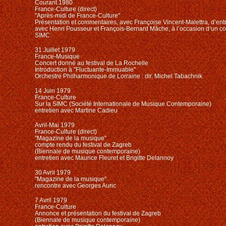
Courant 1980
France-Culture (direct)
"Après-midi de France-Culture"
Présentation et commentaires, avec Françoise Vincent-Malettra, d’entr
avec Henri Pousseur et François-Bernard Mâche, à l’occasion d’un co
SIMC.
31 Juillet 1979
France-Musique
Concert donné au festival de La Rochelle
Introduction à "Fluctuante-Immuable"
Orchestre Philharmonique de Lorraine : dir. Michel Tabachnik
14 Juin 1979
France-Culture
Sur la SIMC (Société Internationale de Musique Contemporaine)
entretien avec Martine Cadieu
Avril-Mai 1979
France-Culture (direct)
"Magazine de la musique"
compte rendu du festival de Zagreb
(Biennale de musique contemporaine)
entretien avec Maurice Fleuret et Brigitte Delannoy
30 Avril 1979
"Magazine de la musique"
rencontre avec Georges Auric
7 Avril 1979
France-Culture
Annonce et présentation du festival de Zagreb
(Biennale de musique contemporaine)