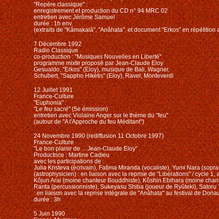
"Repère classique" :
enregistrement et production du CD n° 94 MRC 02
entretien avec Jérôme Samuel
durée : 1h env.
(extraits de "Kâmakalâ", "Anâhata", et document "Erkos" en répétitio
7 Décembre 1992
Radio Classique
co-production : "Musiques Nouvelles en Liberté"
programme mixte proposé par Jean-Claude Eloy
Gesualdo, "Erkos" (Eloy), musique de Bali, Wagner,
Schubert, "Sappho Hikètis" (Eloy), Ravel, Monteverdi
12 Juillet 1991
France-Culture
"Euphonia" :
"
Le feu sacré
" (5e émission)
entretien avec Violaine Anger sur le thème du "feu"
(autour de "A l'Approche du feu Méditant")
24 Novembre 1990 (rediffusion 11 Octobre 1997)
France-Culture
"Le bon plaisir de ... Jean-Claude Eloy"
Productrice : Martine Cadieu
avec les participations de :
Julia Kristeva (écrivain), Fatima Miranda (vocaliste), Yumi Nara (sop
(astrophysicien) : en liaison avec la reprise de "Libérations" / cycle 1,
Kôjun Arai (moine chanteur Bouddhiste), Kôshin Ebihara (moine chan
Ranta (percussionniste), Sukeyasu Shiba (joueur de Ryûteki), Satoru Y
: en liaison avec la reprise intégrale de "Anâhata" au festival de Don
durée : 3h
5 Juin 1990