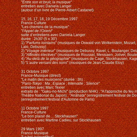
"
Entre son et bruit, la musique
"
entretien avec Daniela Langer
(autour d’un livre de Pierre-Albert Castanet)
15, 16, 17, 18, 19 Décembre 1997
France-Culture
"Les chemins de la musique" :
"
l'Appel de l'Orient
"
suite d’entretiens avec Daniela Langer
durée : 2h30' (5 x 30')
1) "
Parfums lointain
s" (musiques de Oswald von Wolkenstein, Mozart, 
Lalo, Debussy)
2) "
Voyage intérieur
" (musiques de Debussy, Ravel, L. Boulanger, De
3) "
Affinités électives
" (musiques de Roussel, Messiaen, Jolivet, Boule
4) "
Au-delà de la géographie
" (musiques de Cage, Stockhausen, Kage
5) "
L’autre versant des sons
" (musiques de Jean-Claude Eloy)
31 Octobre 1997
France-Musique (direct)
"Le matin des musiciens" (durée : 3h) :
"
Paris-Tokyo : Ma ; Espace ; Intervalle ; Silence
"
entretien avec Marc Texier
extraits de : "Gaku-no-Michi" (production NHK) ; "A l'approche du feu 
Théâtre National du Japon) ; "Anâhata" (enregistrement festival de D
(enregistrement festival d'Automne de Paris)
11 Octobre 1997
France-Culture
"Le bon plaisir de ... Stockhausen"
entretien avec Martine Cadieu, sur Stockhausen
29 Mars 1997
France-Musique
"Le bel aujourd'hui"