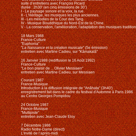
suite d’entretiens avec François Picard
durée : 2h30' (en cinq émissions de 30’)
I - Le paysage sonore et la voix, la rue.
II - L'Héritage, les musiques les plus anciennes.
III - Les mélodies de la Cour des Tang.
IV - Musique Bouddhique du Nord-Est de la Chine.
V - La conservation, l'amélioration, l'adaptation des musiques traditio
18 Mars 1988
France-Culture
"Euphonia" :
"
La Naissance et la création musicale
" (5e émission)
entretien avec Martine Cadieu, sur "Kâmakalâ"
16 Janvier 1988 (rediffusion le 16 Août 1992)
France-Culture
"Le bon plaisir de ... Olivier Messiaen"
entretien avec Martine Cadieu, sur Messiaen
Courant 1987
France-Musique
Introduction à la diffusion intégrale de "Anâhata" (3h40')
enregistrement fait dans le cadre du festival d'Automne à Paris 1986
au Centre Georges Pompidou
24 Octobre 1987
France-Musique
"Multipiste"
entretien avec Jean-Claude Eloy
7 Décembre 1986
Radio Notre-Dame (direct)
L’Invité de l’après-midi