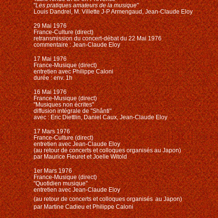
"
Les pratiques amateurs de la musique
"
Louis Dandrel, M. Villette J-P Armengaud, Jean-Claude Eloy
29 Mai 1976
France-Culture (direct)
retransmission du concert-débat du 22 Mai 1976
commentaire : Jean-Claude Eloy
17 Mai 1976
France-Musique (direct)
entretien avec Philippe Caloni
durée : env. 1h
16 Mai 1976
France-Musique (direct)
"Musiques non écrites"
diffusion intégrale de "Shânti"
avec : Eric Diettlin, Daniel Caux, Jean-Claude Eloy
17 Mars 1976
France-Culture (direct)
entretien avec Jean-Claude Eloy
(au retour de concerts et colloques organisés au Japon)
par Maurice Fleuret et Joelle Witold
1er Mars 1976
France-Musique (direct)
"Quotidien musique"
entretien avec Jean-Claude Eloy
(au retour de concerts et colloques
organisés
au Japon)
par Martine Cadieu et Philippe Caloni