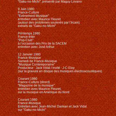
"Gaku-no-Michi", présenté par Maguy Lovano
9 Juin 1980
France-Culture
"Evènement Musique"
entretien avec Maurice Fleuret
(autour des problèmes soulevés par l’Ircam)
extraits de "Gaku-no-Michi"
Printemps 1980
France-Inter
"Pop-Club"
à l’occasion des Prix de la SACEM
entretien avec José Arthur
12 Janvier 1980
France-Musique
Samedi de France-Musique
"Musique Contemporaine"
Producteur : Jack Vidal / invité : J-C-Eloy
(sur la gravure en disque des musiques électroacoustiques)
Courant 1980
France-Culture (direct)
"Magazine de la musique"
entretien avec Maurice Fleuret,
sur la musique en Amérique du Nord
Courant 1980
France-Musique
Entretien avec Jean-Michel Damian et Jack Vidal
sur "Gaku-no-Michi"