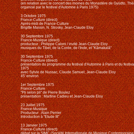
(en relation avec le concert des moines du Monastère de Gyüdto,
Thé
organisé par le festival d'Automne à Paris 1975)
3 Octobre 1975
France-Culture (direct)
Après-midi de France-Culture
Brigitte Massin, N. Strosky, Jean-Claude Eloy
30 Septembre 1975
France-Musique (direct)
producteur : Philippe Caloni / invité Jean-Claude Eloy
musiques du Tibet, de la Corée, de l'Inde, et "Kâmakalâ"
30 Septembre 1975
France-Culture (direct)
présentation du programme du festival d'Automne à Paris et du festiva
1975
avec Sylvie de Nussac, Claude Samuel, Jean-Claude Eloy
45' environ
1er Septembre 1975
France-Culture
"Pli selon pli" de Pierre Boulez
présentation : Martine Cadieu et Jean-Claude Eloy
23 Juillet 1975
France-Musique
Producteur : Alain Perrier
Introduction à "Etude III"
13 Janvier 1975
France-Culture (direct)
débat sur la SIMC (Société Internationale de Musique Contemporaine