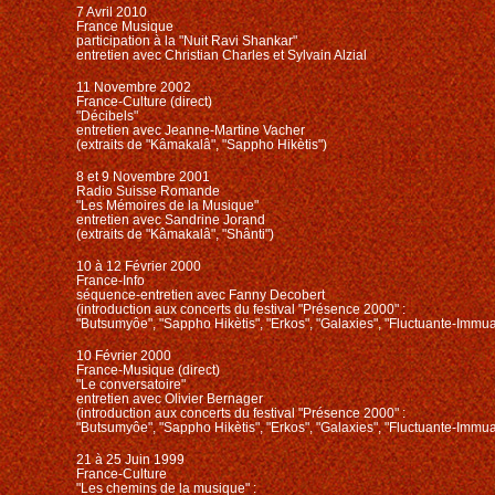
7 Avril 2010
France Musique
participation à la "Nuit Ravi Shankar"
entretien avec Christian Charles et Sylvain Alzial
11 Novembre 2002
France-Culture (direct)
"Décibels"
entretien avec Jeanne-Martine Vacher
(extraits de "Kâmakalâ", "Sappho Hikètis")
8 et 9 Novembre 2001
Radio Suisse Romande
"Les Mémoires de la Musique"
entretien avec Sandrine Jorand
(extraits de "Kâmakalâ", "Shânti")
10 à 12 Février 2000
France-Info
séquence-entretien avec Fanny Decobert
(introduction aux concerts du festival "Présence 2000" :
"Butsumyôe", "Sappho Hikètis", "Erkos", "Galaxies", "Fluctuante-Immua
10 Février 2000
France-Musique (direct)
"Le conversatoire"
entretien avec Olivier Bernager
(introduction aux concerts du festival "Présence 2000" :
"Butsumyôe", "Sappho Hikètis", "Erkos", "Galaxies", "Fluctuante-Immua
21 à 25 Juin 1999
France-Culture
"Les chemins de la musique" :