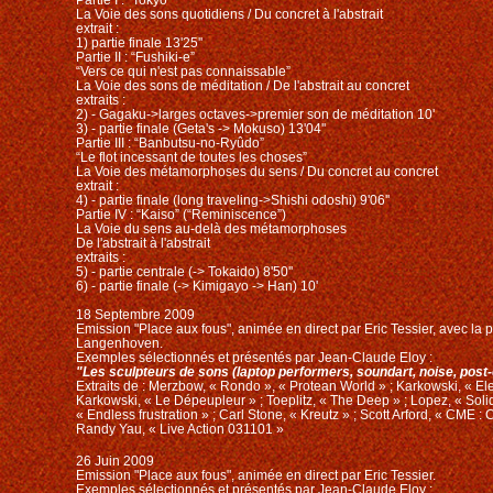
La Voie des sons quotidiens / Du concret à l'abstrait
extrait :
1) partie finale 13'25''
Partie II : “Fushiki-e”
“Vers ce qui n'est pas connaissable”
La Voie des sons de méditation / De l'abstrait au concret
extraits :
2) - Gagaku->larges octaves->premier son de méditation 10'
3) - partie finale (Geta's -> Mokuso) 13'04''
Partie III : “Banbutsu-no-Ryûdo”
“Le flot incessant de toutes les choses”
La Voie des métamorphoses du sens / Du concret au concret
extrait :
4) - partie finale (long traveling->Shishi odoshi) 9'06''
Partie IV : “Kaiso” (“Reminiscence”)
La Voie du sens au-delà des métamorphoses
De l'abstrait à l'abstrait
extraits :
5) - partie centrale (-> Tokaido) 8'50''
6) - partie finale (-> Kimigayo -> Han) 10'
18 Septembre 2009
Emission "Place aux fous", animée en direct par Eric Tessier, avec la 
Langenhoven.
Exemples sélectionnés et présentés par Jean-Claude Eloy :
"Les sculpteurs de sons (laptop performers, soundart, noise, pos
Extraits de : Merzbow, « Rondo », « Protean World » ; Karkowski, « Elect
Karkowski, « Le Dépeupleur » ; Toeplitz, « The Deep » ; Lopez, « Solid
« Endless frustration » ; Carl Stone, « Kreutz » ; Scott Arford, « CME :
Randy Yau, « Live Action 031101 »
26 Juin 2009
Emission "Place aux fous", animée en direct par Eric Tessier.
Exemples sélectionnés et présentés par Jean-Claude Eloy :