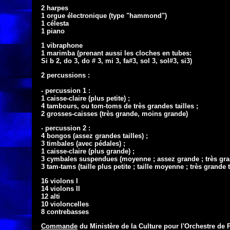
2 harpes

1 orgue électronique (type "hammond")

1 célesta

1 piano
1 vibraphone

1 marimba (prenant aussi les cloches en tubes:

Si b 2, do 3, do # 3, mi 3, fa#3, sol 3, sol#3, si3)
2 percussions :

- percussion 1 :

1 caisse-claire (plus petite) ;

4 tambours, ou tom-toms de très grandes tailles ;

2 grosses-caisses (très grande, moins grande)
- percussion 2 :

4 bongos (assez grandes tailles) ;

3 timbales (avec pédales) ;

1 caisse-claire (plus grande) ;

3 cymbales suspendues (moyenne ; assez grande ; très gran
3 tam-tams (taille plus petite ; taille moyenne ; très grande t
16 violons I

14 violons Il

12 alti

10 violoncelles

8 contrebasses
Commande
 du Ministère de la Culture pour l'Orchestre de 