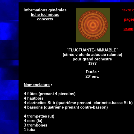
++++++
texte 
fiche technique

concerts
pages
exem
++
"
FLUCTUANTE-IMMUABLE
"

(étirée-violente-adoucie-ralentie)

pour grand orchestre

1977
Durée :

Nomenclature
 :

4 flûtes (prenant 4 piccolos)

4 hautbois

4 clarinettes Si b (quatrième prenant  clarinette-basse Si b)

4 bassons (quatrième prenant contre-basson)

4 trompettes (ut)

4 cors (fa)

3 trombones

1 tuba
